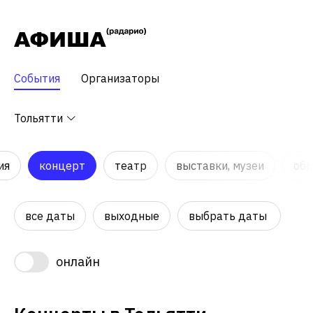
События
Организаторы
Тольятти
ия
концерт
театр
выставки, музеи
обр
все даты
выходные
выбрать даты
онлайн